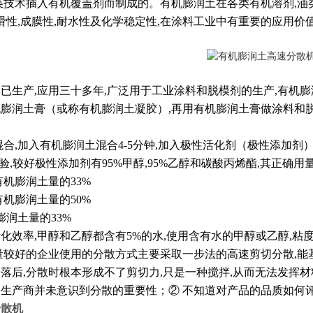
换技术插入有机覆盖剂而制成的。有机膨润土在各类有机溶剂,油类
润滑性,成膜性,耐水性及化学稳定性,在涂料工业中有重要的应用价值
已生产,应用三十多年,广泛用于工业涂料和脱模剂的生产,有机
膨润土膏（或称有机膨润土凝胶）,再用有机膨润土膏做涂料和
混合,加入有机膨润土混合4-5分钟,加入极性活化剂（极性添加剂）
验,较好极性添加剂有95%甲醇,95%乙醇和碳酸丙烯酯,其正确用
 有机膨润土量的33%
 有机膨润土量的50%
膨润土量的33%
化效率,甲醇和乙醇都含有5%的水,使用含有水的甲醇或乙醇,粘
量较好的企业使用的分散方式主要采取一步法的高速剪切分散,能
落后,分散时根本形成不了剪切力,只是一种搅拌,从而无法发挥
生产商并未意识到分散的重要性；② 不知道对产品的品质如何
分散机