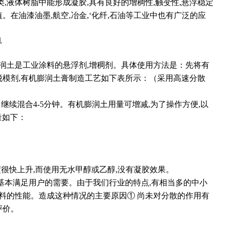
,液体树脂中能形成凝胶,具有良好的增稠性,触变性,悬浮稳定
。在油漆油墨,航空,冶金,‘化纤,石油等工业中也有广泛的应
膨润土是工业涂料的悬浮剂,增稠剂。具体使用方法是：先将有
脱模剂,有机膨润土膏制造工艺如下表所示：（采用高速分散
继续混合4-5分钟。有机膨润土用量可增减,为了操作方便,以
量如下：
度很快上升,而使用无水甲醇或乙醇,没有凝胶效果。
基本满足用户的需要。由于我们行业的特点,有相当多的中小
材料的性能。造成这种情况的主要原因① 尚未对分散的作用有
评价。