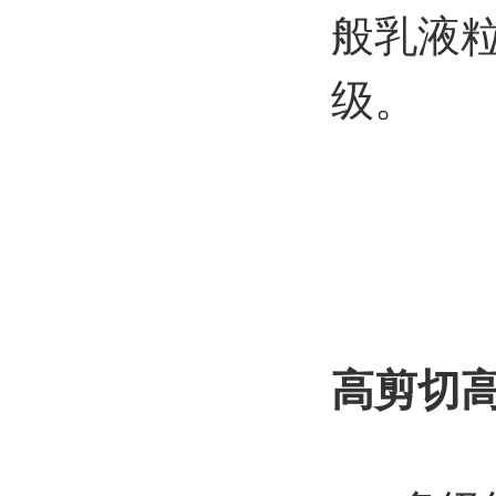
般乳液粒
级。
高剪切