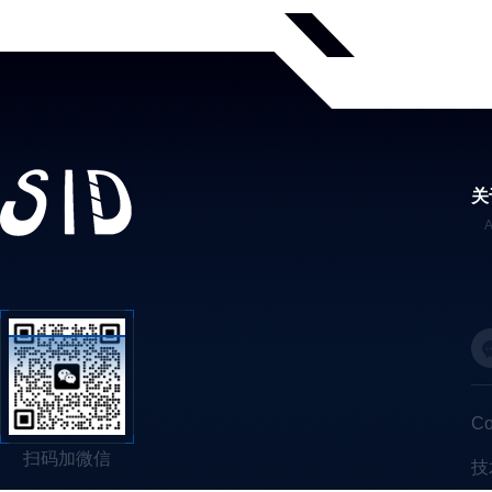
关
C
扫码加微信
技