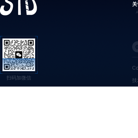
关
C
扫码加微信
技