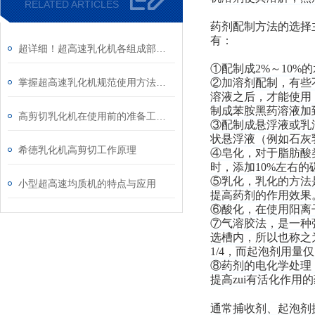
RELATED ARTICLES
药剂配制方法的选择
有：
超详细！超高速乳化机各组成部件功能特点全解析
①配制成2%～10
掌握超高速乳化机规范使用方法是实现良好效果的关键保障
②加溶剂配制，有些
溶液之后，才能使用
制成苯胺黑药溶液加
高剪切乳化机在使用前的准备工作介绍
③配制成悬浮液或乳
状悬浮液（例如石灰
希德乳化机高剪切工作原理
④皂化，对于脂肪酸
时，添加10%左右
⑤乳化，乳化的方法
小型超高速均质机的特点与应用
提高药剂的作用效果
⑥酸化，在使用阳离
⑦气溶胶法，是一种
选槽内，所以也称之
1/4，而起泡剂用量仅
⑧药剂的电化学处理
提高zui有活化作
通常捕收剂、起泡剂