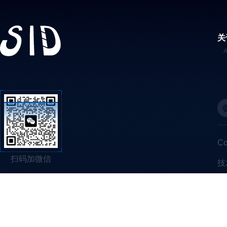
关
C
扫码加微信
技