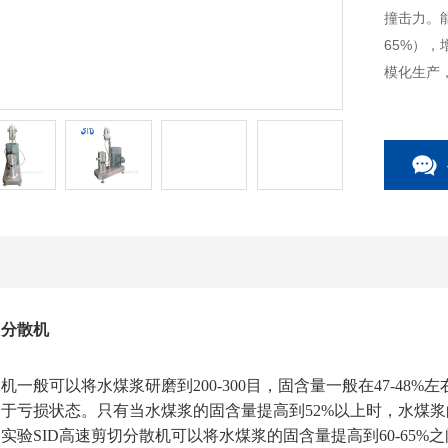
撞击力。能
65%）
模化生产
用分散机
浆机一般可以将水煤浆研磨到
200-300
目，固含量一般在
47-48%
左
处于亏损状态。只有当水煤浆的固含量提高到
52%
以上时，水煤浆
实验SID
高速剪切分散机可以将水煤浆的固含量提高到60-65%
之