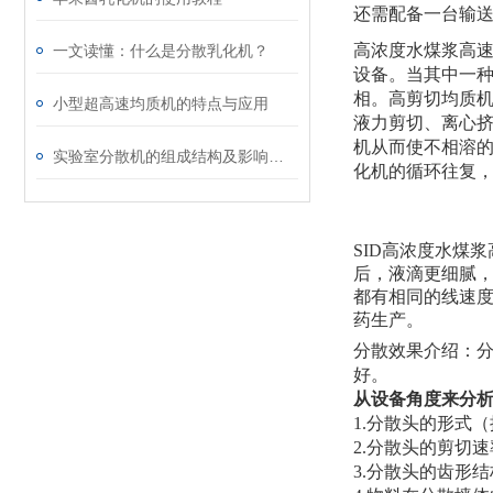
还需配备一台输
高浓度水煤浆高
一文读懂：什么是分散乳化机？
设备。当其中一
相。高剪切均质
小型超高速均质机的特点与应用
液力剪切、离心
机从而使不相溶
实验室分散机的组成结构及影响均质结构的因素分析
化机的循环往复，
SID
高浓度水煤浆
后，液滴更细腻
都有相同的线速
药生产。
分散效果介绍：
好。
从设备角度来分
1.分散头的形式
2.分散头的剪切
3.分散头的齿形