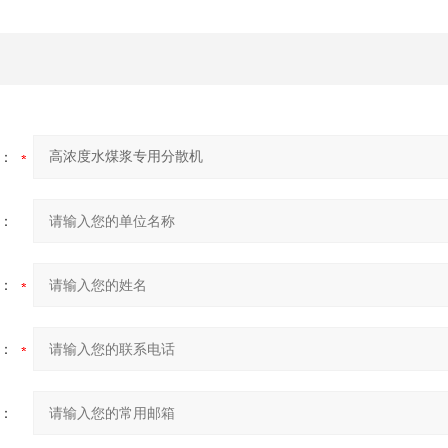
：
：
：
：
：