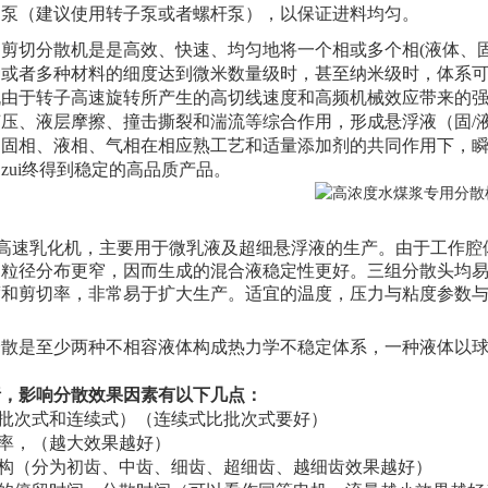
送泵（建议使用转子泵或者螺杆泵），以保证进料均匀。
速剪切分散机是是高效、快速、均匀地将一个相或多个相
(
液体、
种或者多种材料的细度达到微米数量级时，甚至纳米级时，体系
机由于转子高速旋转所产生的高切线速度和高频机械效应带来的
挤压、液层摩擦、撞击撕裂和湍流等综合作用，形成悬浮液（固
/
的固相、液相、气相在相应熟工艺和适量添加剂的共同作用下，
zui终得到稳定的高品质产品。
高速乳化机，主要用于微乳液及超细悬浮液的生产。由于工作腔
，粒径分布更窄，因而生成的混合液稳定性更好。三组分散头均
度和剪切率，非常易于扩大生产。适宜的温度，压力与粘度参数
分散是至少两种不相容液体构成热力学不稳定体系，一种液体以
析，影响分散效果因素有以下几点：
（批次式和连续式）（连续式比批次式要好）
速率，（越大效果越好）
结构（分为初齿、中齿、细齿、超细齿、越细齿效果越好）