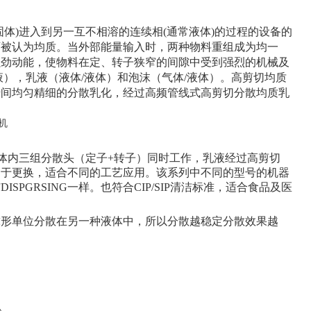
固体
)
进入到另一互不相溶的连续相
(
通常液体
)
的过程的设备的
可被认为均质。当外部能量输入时，两种物料重组成为均一
强劲动能，使物料在定、转子狭窄的间隙中受到强烈的机械及
液），乳液（液体
/
液体）和泡沫（气体
/
液体）。高剪切均质
瞬间均匀精细的分散乳化，经过高频管线式高剪切分散均质乳
体内三组分散头（定子
+
转子）同时工作，乳液经过高剪切
易于更换，适合不同的工艺应用。该系列中不同的型号的机器
与
DISPGRSING
一样。也符合
CIP/SIP
清洁标准，适合食品及医
球形单位分散在另一种液体中，所以分散越稳定分散效果越