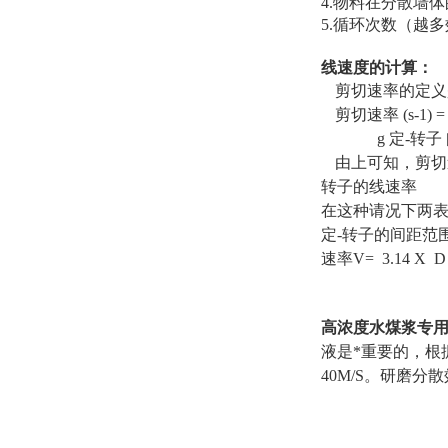
4.物料在分散墙
5.循环次数（越
线速度的计算：
剪切速率的定义
剪切速率 (s-1) 
g 定-转子 间距
由上可知，剪切
转子的线速率
在这种请况下两表
定-转子的间距范围为 
速率V= 3.14 X
高浓度水煤浆专
液是*重要的，根据
40M/S。研磨