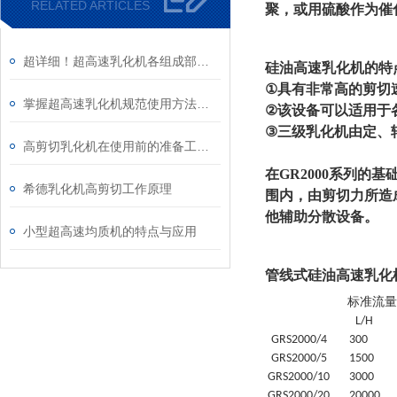
RELATED ARTICLES
聚，或用
硫酸作为催
超详细！超高速乳化机各组成部件功能特点全解析
硅油高速乳化机的特
①
具有非常高的剪切
掌握超高速乳化机规范使用方法是实现良好效果的关键保障
②
该设备可以适用于
③
三级乳化机由定、
高剪切乳化机在使用前的准备工作介绍
在GR2000系列的
希德乳化机高剪切工作原理
围内，由剪切力所造
他辅助分散设备。
小型超高速均质机的特点与应用
管线式硅油高速乳化
标准流量
L/H
GRS
2000/4
30
0
GRS
2000/5
1500
GRS
2000/10
3000
GRS
2000/20
20
000