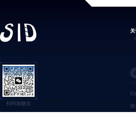
关
C
扫码加微信
技