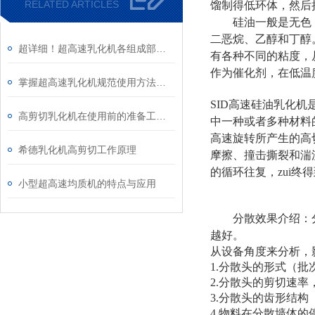
RELATED ARTICLES
馏制得低环体，然后
硅油一般是无色
二恶烷、乙醇和丁醇
超详细！超高速乳化机各组成部件功能特点全解析
有各种不同的粘度，
作为催化剂，在低温
掌握超高速乳化机规范使用方法是实现良好效果的关键保障
SID高速硅油乳化
高剪切乳化机在使用前的准备工作介绍
中一种或者多种材料
高速旋转所产生的高
希德乳化机高剪切工作原理
摩擦、撞击撕裂和湍
的循环往复，zui终
小型超高速均质机的特点与应用
分散效果介绍：
越好。
从设备角度来分析，
1.分散头的形式（
2.分散头的剪切速
3.分散头的齿形结
4.物料在分散墙体