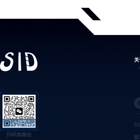
关
C
扫码加微信
技