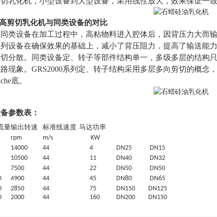
列高剪切乳化机，小型设备到大型设备，采用线性放大，效果保证一致
系列高剪切乳化机与同类设备的对比
。同类设备在加工过程中，高粘物料进入腔体后，因背压力大而
00系列设备在确保效果的基础上，减小了背压阻力，提高了输送
剪切分散。同类设备定、转子等部件结构单一，多级多层的结构
路现象。GRS2000系列定、转子结构采用多层多向剪切的概
he底。
设备参数表：
流量
输出转速
标准线速度
马达功率
rpm
m/s
KW
1
4
000
44
4
DN25
DN15
10500
44
11
DN40
DN32
7
5
00
44
22
DN50
DN50
0
4900
44
45
DN80
DN65
0
2850
44
7
5
DN150
DN125
0
2000
44
160
DN200
DN150