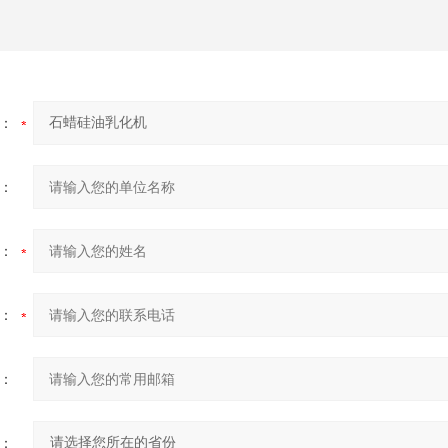
：
：
：
：
：
：