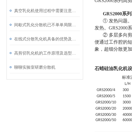
GRS2000系
真空乳化机使用过程中需要注意什么安全问题
GRS2000
① 发热问题
间歇式乳化分散机已不单单局限于乳化
发热。GRS20
② 多层多向
在线式分散乳化机具备的优势及安装注意事项
便通过工作腔的短
象，超细分散更加c
高剪切乳化机的工作原理及选型知识介绍
聊聊实验室研磨分散机
石蜡硅油乳化机
标准
L/H
GRS
2000/4
30
0
GRS
2000/5
1500
GRS
2000/10
3000
GRS
2000/20
20
00
GRS
2000/30
4
000
GRS
2000/50
6
000