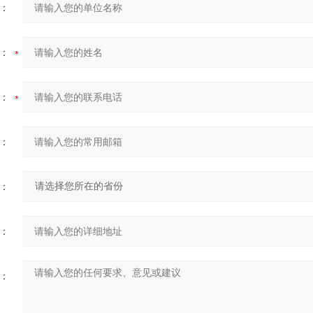
：
：
：
：
：
：
：