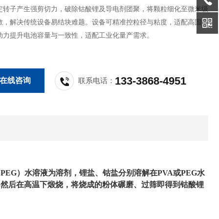
定转子产生强剪切力，破除钴酸锂及导电剂团聚，将颗粒细化至微米级
散，解决传统设备易结块难题。设备可精准控粒径与粘度，适配高固含
助力提升电池容量与一致性，适配工业化量产需求。
133-3868-4951
在线咨询
联系电话：
EG）水溶液为溶剂，锂盐、钴盐分别溶解在PVA或PEG水
，然后在高温下煅烧，将烧成的粉体碾磨、过筛即得到钴酸锂