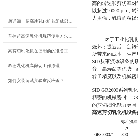
RELATED ARTICLES
高的转速和剪切率对于
以超过10000rp
力更强，乳液的粒径
超详细！超高速乳化机各组成部件功能特点全解析
掌握超高速乳化机规范使用方法是实现良好效果的关键保障
对于工业化乳化机
烧坏；提速后，定转
高剪切乳化机在使用前的准备工作介绍
所带来的成本，生产
SID从事流体设备的
希德乳化机高剪切工作原理
音、高寿命等优势，
转子精度以及机械密封
如何安装调试实验室反应釜？
SID GR2000系
精密的机械密封，GR
的剪切细化能力更强
高速剪切乳化机设备
标准流量
L/H
GRS
2000/4
30
0