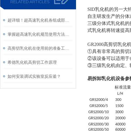
RELATED ARTICLES
SID乳化机的另一
自主研发生产的分体
超详细！超高速乳化机各组成部件功能特点全解析
三级分体式乳化机的
式乳化机将转速提高到
掌握超高速乳化机规范使用方法是实现良好效果的关键保障
GR2000高剪切乳化
高剪切乳化机在使用前的准备工作介绍
①具有非常高的剪切速
②该设备可以适用于
希德乳化机高剪切工作原理
③三级乳化机由定、
如何安装调试实验室反应釜？
易拆卸乳化机设备参
标准流量
L/H
GRS
2000/4
30
0
GRS
2000/5
1500
GRS
2000/10
3000
GRS
2000/20
20
000
GRS
2000/30
4
0000
GRS
2000/50
6
0000