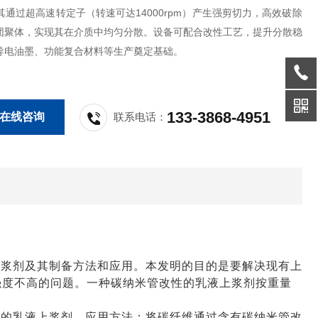
其通过超高速转定子（转速可达14000rpm）产生强剪切力，高效破除
团聚体，实现其在介质中均匀分散。设备可配合改性工艺，提升分散稳
导电油墨、功能复合材料等生产奠定基础。
133-3868-4951
在线咨询
联系电话：
上浆剂及其制备方法和应用。本发明的目的是要解决现有上
强度不高的问题。一种碳纳米管改性的乳液上浆剂按重量
。
性的乳液上浆剂。应用方法：将碳纤维通过含有碳纳米管改