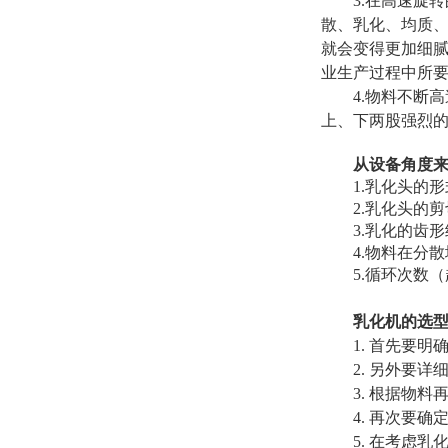
3.在高速旋
散、乳化、均质
就会变得更加细
业生产过程中所
4.物料不断
上、下两股强烈的
从设备角度
1.乳化头的
2.乳化头的
3.乳化的齿
4.物料在分
5.循环次数
乳化机的选
1. 首先要
2. 另外要
3. 根据物
4. 再次要
5. 在考虑