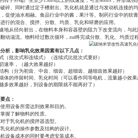
转的转子外端产生至少15m/s以上的线速度，可至40m/s，并
、破碎、同时通过定子槽射出。乳化机就是通过与发动机连接的
腻，促使油水相融。食品行业中的酱，果汁等。制药行业中的软
要进行的混合、搅拌、分散、均质、乳化和研磨的应用。
高速地从径向射出，在物料本身和容器壁的阻力下改变流向，与
翻动湍流。物料经过数次循环，zui
终完成分散、乳化、均质过
来分析，影响乳化效果因素有以下几点：
形式（批次式和连续式）（连续式比批次式要好）
剪切速率，（越大效果越好）
形结构（分为初齿、中齿、细齿、超细齿、越细齿效果越好）
散墙体的停留时间、乳化时间（可以看作同等电机，流量越小效果
（越多效果越好，到设备的期限就不能再好了）
型要点：
明确使用设备所需达到效果和目的。
详细掌握了解物料的性质。
料再对于乳化机的搅拌器选型。
确定乳化机的操作参数及结构的设计。
乳化机设备成本的同时要考虑安装成本。