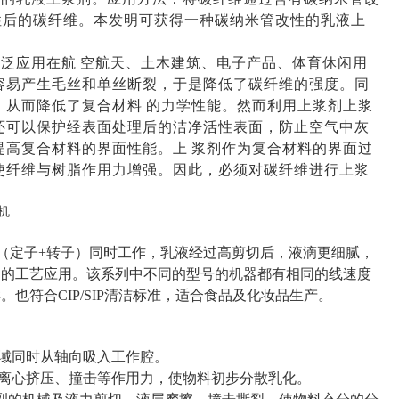
性后的碳纤维。本发明可获得一种碳纳米管改性的乳液上
广泛应用在航
空航天、土木建筑、电子产品、体育休闲用
容易产生毛丝和单丝断裂，于是降低了碳纤维的强度。同
，从而降低了复合材料
的力学性能。然而利用上浆剂上浆
还可以保护经表面处理后的洁净活性表面，防止空气中灰
提高复合材料的界面性能。上
浆剂作为复合材料的界面过
使纤维与树脂作用力增强。因此，必须对碳纤维进行上浆
头（定子+转子）同时工作，乳液经过高剪切后，液滴更细腻，
同的工艺应用。该系列中不同的型号的机器都有相同的线速度
。也符合CIP/SIP清洁标准，适合食品及化妆品生产。
区域同时从轴向吸入工作腔。
到离心挤压、撞击等作用力，使物料初步分散乳化。