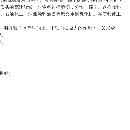
形成强烈的机械及液力剪切、液层摩擦、撞击撕裂，使物料充分的分
均质头的高速旋转，对物料进行剪切，分散，撞击。这样物料
膏。石油化工，油漆涂料油墨等都会用到乳化机。在实验或工
此同时在转子区产生的上、下轴向抽吸力的作用下，又形成
程。
越好）