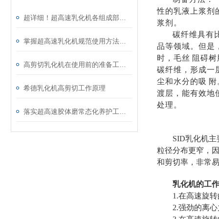
性的乳液上浆剂
超详细！超高速乳化机各组成部件功能特点全解析
浆剂。
碳纤维具有
掌握超高速乳化机规范使用方法是实现良好效果的关键保障
品等领域。但是
时，毛丝
阻碍树
高剪切乳化机在使用前的准备工作介绍
碳纤维，形成一
尘和水分的吸
附
希德乳化机高剪切工作原理
渡层，能有效地
处理。
落实超高速胶体磨常态化养护工作是延长使用寿命的关键
SID乳化机
粒径分布更窄，
和剪切率，非常易
乳化机的工
1.在高速旋
2.强劲的离