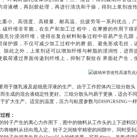
的溶液槽，再刮胶处理，再进行清洗和干燥，得到上浆剂改
比重小、高强度、高模量、耐高温、抗疲劳等一系列优点，
，碳纤维非常脆，在生产和加工过
程中，在摩擦的作用下很
脂充分浸润纤维，使得在复合材料制备过程中容易产生孔隙
层保护膜，不仅可减少加工过程中的磨
损、避免形成毛丝，
。除此之外，上浆剂还可以增加纤维与树脂的浸润性，进而
使载荷通过界面传递到纤维上，抑制了裂纹在
界面处产生，
主要用于微乳液及超细悬浮液的生产。由于工作腔体内三组分散
因而生成的混合液稳定性更好。三组分散头均易于更换，适合不
于扩大生产。适宜的温度，压力与粘度参数与DISPGRSING一样
作过程：
转的转子产生的离心力作用下，图中的物料从工作头的上下进料
心力将物料从径向甩入定、转子之间狭窄精密的间隙中。同时受