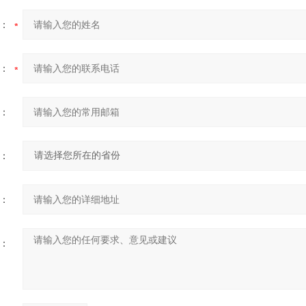
：
：
：
：
：
：