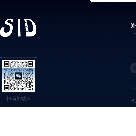
关
C
扫码加微信
技