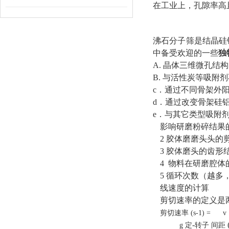
在工业上，孔隙率高
沸石分子筛是结晶硅
中备受欢迎的一些
独
A. 晶体三维微孔
B. 与活性炭等吸
c．通过不同骨架外
d．通过改变骨架硅
e．与其它类型吸附
影响研磨粉碎结果
2 胶体磨磨头头的
3 胶体磨头的齿
4 物料在研磨腔
5 循环次数（越
线速度的计算
剪切速率的定义是
剪切速率 (s-1) = 
-
g 定
转子 间距