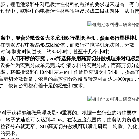
进步，锂电池浆料中对电极活性材料的粒径的要求越来越高，有
散过程中，浆料中的电极活性材料很容易形成二级团聚体，从而
艺当中，混合分散设备大多采用双行星搅拌机，然而双行星搅拌
体在制浆过程中极易形成团聚体，而双行星搅拌机无法将其分散
时间(制浆时间过长，约6-8小时，甚至十几个小时)
题，人们不断的研究，zui终选择采用高剪切分散机理来对电极
设备作为宏观分散单元完成粉-液浆料的宏观分散，而高剪切分
率，将每批浆料8-10小时左右的工作周期缩短为4-5小时，提
发高剪切分散设备，依肯的高剪切分散设备转速可高达14000rp
"
，依肯公司都有着十足的经验和技术。
于获得超细微悬浮液是zui重要的。根据一些行业的特殊要求，SI
0rpm，转子的速度可以达到40m/s。在该速度范围内，由剪切
粒径分布就更窄。SID高剪切分散机可以满足研磨、均质、乳
艺的要求。