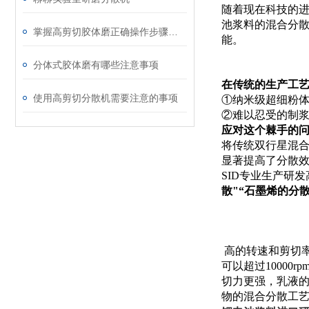
随着现在科技的
池浆料的混合分
掌握高剪切胶体磨正确操作步骤能有效避免机械磨损与物料污染
能。
分体式胶体磨有哪些注意事项
在传统的生产工
使用高剪切分散机需要注意的事项
①纳米级超细粉
②难以忍受的制浆
应对这个棘手的问
将传统双行星混合
显著提高了分散效
SID专业生产研
散"“石墨烯的分散
高的转速和剪切率对
可以超过1000
切力更强，乳液的
物的混合分散工