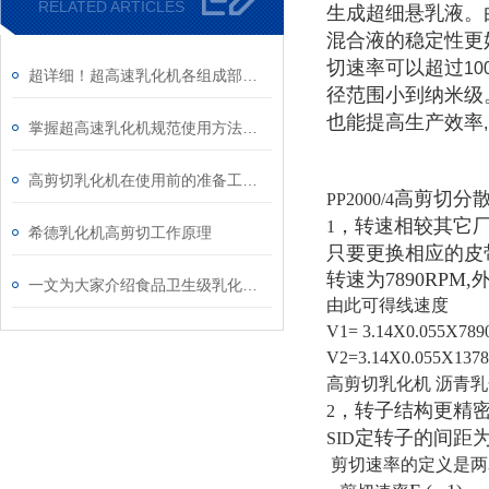
RELATED ARTICLES
生成超细悬乳液。
混合液的稳定性更
切速率可以超过
10
超详细！超高速乳化机各组成部件功能特点全解析
径范围小到纳米级
也能提高生产效率
,
掌握超高速乳化机规范使用方法是实现良好效果的关键保障
高剪切乳化机在使用前的准备工作介绍
高剪切分
PP2000/4
，转速相较其它
1
希德乳化机高剪切工作原理
只要更换相应的皮
转速为
7890RPM,
一文为大家介绍食品卫生级乳化机的工艺流程
由此可得线速度
V1= 3.14X0.055X7890
V2=3.14X0.055X1378
高剪切乳化机 沥青乳
，转子结构更精
2
定转子的间距
SID
剪切速率的定义是两