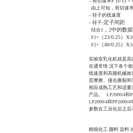
F (s-1) =
– 剪切速率
由上可知，剪切速率
– 转子的线速度
-
定子间距
– 转子
1
，
2
中的数据
结合
（
23/0.25
）
X1
F1=
（
40/0.25
）
X1
F2=
实验室乳化机就是高
在通常情 况下各个
线速度和高频机械效
层摩擦、撞击撕裂和
相应成熟工艺和适量
产品。 LP2000
LP2000/4和P
参数在工业化后
精细化工 颜料 染料 