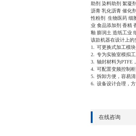
助剂 染料助剂 絮凝剂
沥青 乳化沥青 催化剂
性粉剂 生物医药 细胞
业 食品添加剂 香精 
釉 膨润土 造纸工业
该款机器在设计上的
1. 可更换式加工
2. 专为实验室模
3. 轴封材料为PTF
4. 可配置变频控
5. 拆卸方便，容易
6. 设备设计合理
在线咨询