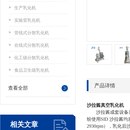
生产乳化机
实验室乳化机
管线式分散乳化机
在线式分散乳化机
化工级分散乳化机
食品卫生级乳化机
产品详情
查看全部
沙拉酱真空乳化机
沙拉酱成套设备
纷使用SID 沙拉酱
相关文章
2930rpm），乳