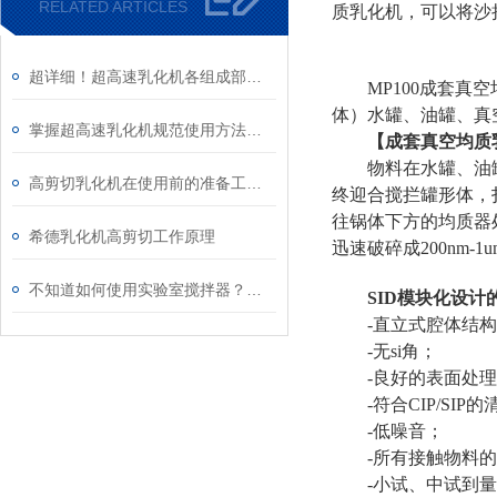
RELATED ARTICLES
质乳化机，可以将沙
超详细！超高速乳化机各组成部件功能特点全解析
MP100成套真
体）水罐、油罐、真
掌握超高速乳化机规范使用方法是实现良好效果的关键保障
【成套真空均质
物料在水罐、油
高剪切乳化机在使用前的准备工作介绍
终迎合搅拦罐形体，
往锅体下方的均质器
希德乳化机高剪切工作原理
迅速破碎成200n
不知道如何使用实验室搅拌器？进来看
SID模块化设
-直立式腔体结
-无si角；
-良好的表面处
-符合CIP/SIP
-低噪音；
-所有接触物料的
-小试、中试到