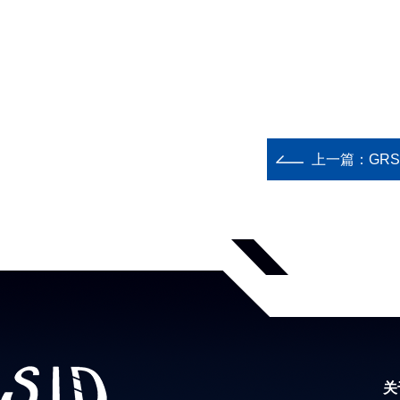
上一篇：
GR
关