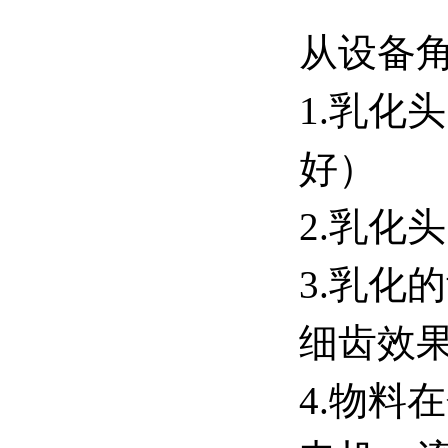
从设备
1.乳化
好）
2.乳化
3.乳化
细齿效
4.物料