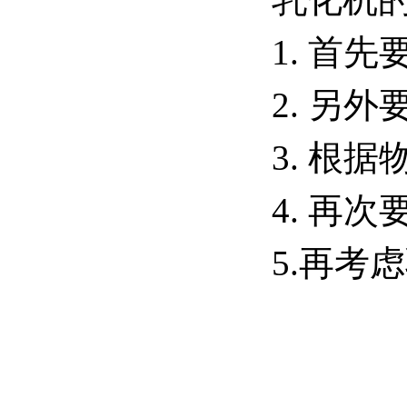
1. 首
2. 另
3. 根
4. 再
5.再考