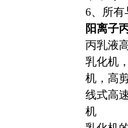
6、所有
阳离子
丙乳液
乳化机
机，高
线式高
机
乳化机