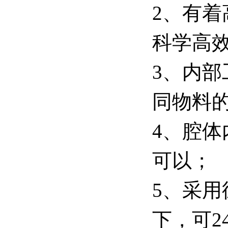
2、有
科学高
3、内部
同物料
4、腔
可以；
5、采
下，可2