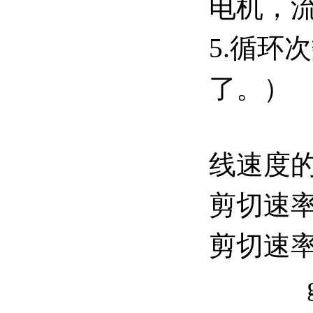
电机，
5.循环
了。）
线速度
剪切速
剪切速率 (
g 定-