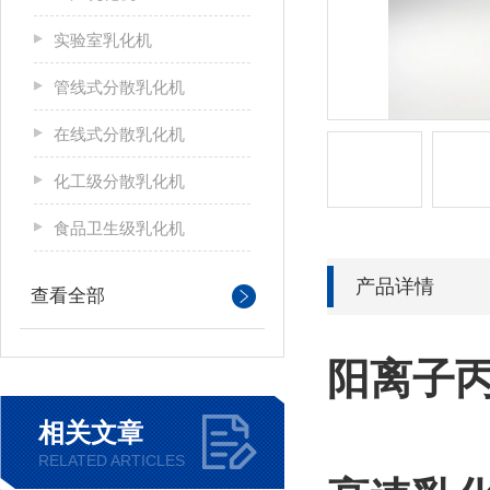
实验室乳化机
管线式分散乳化机
在线式分散乳化机
化工级分散乳化机
食品卫生级乳化机
产品详情
查看全部
阳离子
相关文章
RELATED ARTICLES