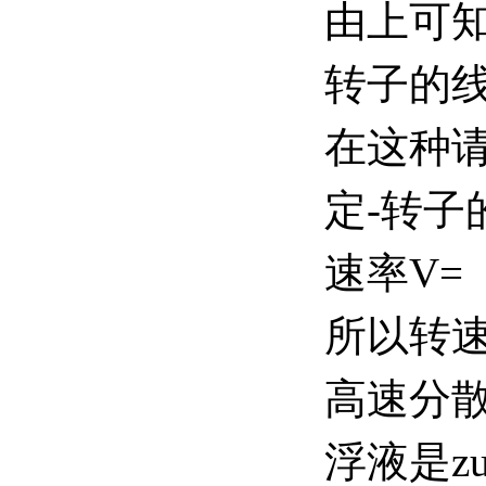
由上可
转子的
在这种请
定-转子的
速率V= 
所以转速
高速分
浮液是z