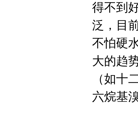
得不到
泛，目
不怕硬
大的趋
（如十
六烷基