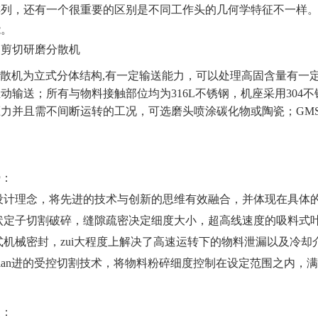
排列，还有一个很重要的区别是不同工作头的几何学特征不一样
能。
研磨分散机为立式分体结构,有一定输送能力，可以处理高固含量有一
动输送；所有与物料接触部位均为316L不锈钢，机座采用30
力并且需不间断运转的工况，可选磨头喷涂碳化物或陶瓷；GMS
势：
设计理念，将先进的技术与创新的思维有效融合，并体现在具体
状定子切割破碎，缝隙疏密决定细度大小，超高线速度的吸料式叶轮
式机械密封，zui大程度上解决了高速运转下的物料泄漏以及冷却
xian进的受控切割技术，将物料粉碎细度控制在设定范围之内，
点：