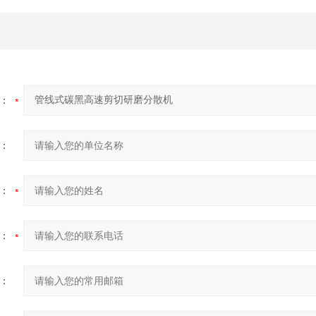
：
：
：
：
：