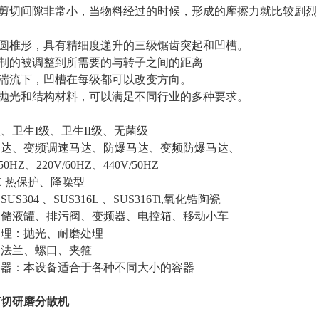
，剪切间隙非常小，当物料经过的时候，形成的摩擦力就比较剧
成圆椎形，具有精细度递升的三级锯齿突起和凹槽。
限制的被调整到所需要的与转子之间的距离
体湍流下，凹槽在每级都可以改变方向。
面抛光和结构材料，可以满足不同行业的多种要求。
、卫生I级、卫生II级、无菌级
马达、变频调速马达、防爆马达、变频防爆马达、
0HZ、220V/60HZ、440V/50HZ
C 热保护、降噪型
304 、SUS316L 、SUS316Ti,氧化锆陶瓷
：储液罐、排污阀、变频器、电控箱、移动小车
处理：抛光、耐磨处理
：法兰、螺口、夹箍
容器：本设备适合于各种不同大小的容器
剪切研磨分散机