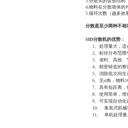
3.
分散头的齿形结构
4.
物料在分散墙体的
5.
循环次数（越多效
分散是至少两种不相
SID分散机的优势：
1、
处理量大，适
2、
粒径分布范围
3、
省时、高效、
4、
精密铸造的整
5、
消除批次间生
6、
无si角，物料
7、
具有短距离，
8、
使用简单，维
9、
可实现自动化
10、
集装式机械
11、
单机处理量从1