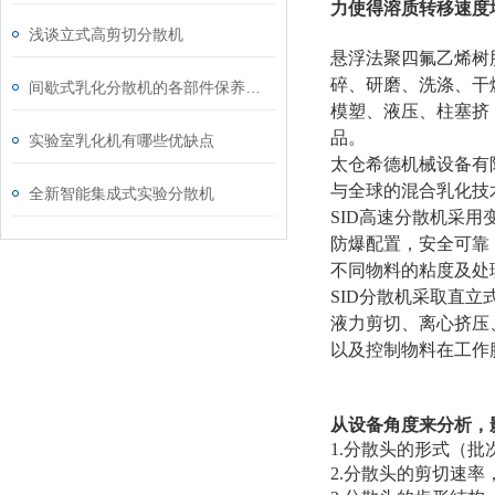
力使得溶质转移速度
浅谈立式高剪切分散机
悬浮法聚四氟乙烯树
碎、研磨、洗涤、干
间歇式乳化分散机的各部件保养方法介绍
模塑、液压、柱塞挤
品。
实验室乳化机有哪些优缺点
太仓希德机械设备有
与全球的混合乳化技
全新智能集成式实验分散机
SID高速分散机采
防爆配置，安全可靠
不同物料的粘度及处
SID分散机
采取直立
液力剪切、离心挤压
以及控制物料在工作
从设备角度来分析，
1.
分散头的形式（批
2.
分散头的剪切速率