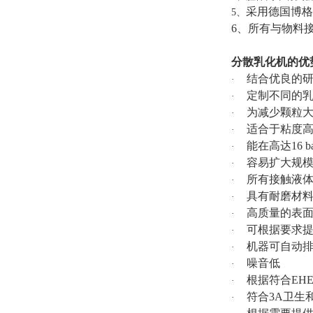
采用德国博格
5、
6、所有与物料接触
分散乳化机的优
结合优良的
·
定制不同的
·
为减少颗粒大
·
适合于粘度高达
·
能在高达16 
·
容易扩大规
·
所有接触液体的
·
具有耐磨材
·
高质量的表
·
可根据要求
·
机器可自动排水
·
噪音低
·
根据符合EH
·
符合3A卫生
·