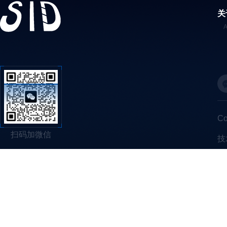
关
C
扫码加微信
技