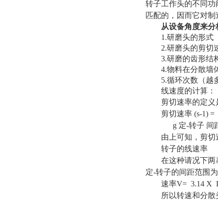
转子工作头的不同功
匹配的，因而它对制
从设备角度来分
1.研磨头的形
2.研磨头的剪
3.研磨的齿形
4.物料在分散
5.循环次数（
线速度的计算：
剪切速率的定义
剪切速率 (s-1) 
g 定-转子 间距 
由上可知，剪切
转子的线速率
在这种请况下两
定-转子的间距范围为 0.
速率V= 3.14 
所以转速和分散