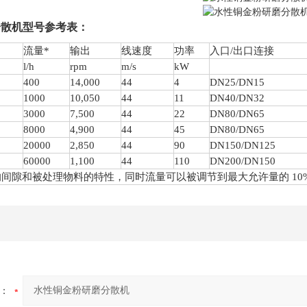
分散机型号参考表：
流量*
输出
线速度
功率
入口/出口连接
l/h
rpm
m/s
kW
4
00
1
4
,000
44
4
DN25/DN15
1000
1
0
,
05
0
44
11
DN40/DN32
3000
7,
5
00
44
22
DN80/DN65
8000
4,900
44
45
DN80/DN65
20000
2,850
44
90
DN150/DN125
60000
1,100
44
110
DN200/DN150
的间隙和被处理物料的特性，同时流量可以被调节到最大允许量的 10
：