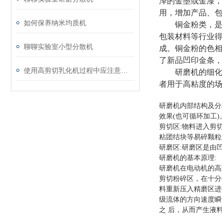
泽的金墨或金漆
用，增加产品、
如何保养纳米均质机
铜金粉类，
包装材料等行业
聊聊实验室小型分散机
成。铜金粉的色
了新品凹印金条
使用高剪切乳化机过程中应注意的维护保养方法分享
研磨机的细化
者用于高粘度的
研磨机内部结构及分
效果(也可循环加工
剪切区:物料进入剪
粘团结块等易碎颗粒
研磨区:研磨区是由
研磨机的基本原理:
研磨机在电动机的高
剪切粉碎区，在十分
料重新压入精磨区进
级流体的方向速度瞬
之 后，从而产生液