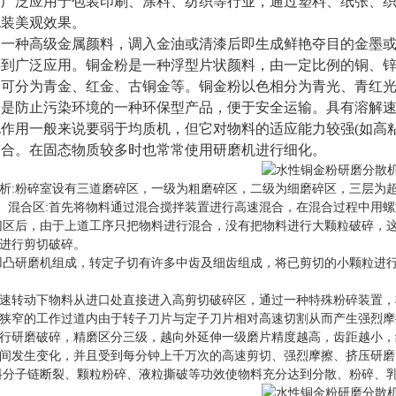
，广泛应用于包装印刷、涂料、纺织等行业，通过塑料、纸张、
包装美观效果。
是一种高级金属颜料，调入金油或清漆后即生成鲜艳夺目的金墨
得到广泛应用。铜金粉是一种浮型片状颜料，由一定比例的铜、
相可分为青金、红金、古铜金等。铜金粉以色相分为青光、青红
，是防止污染环境的一种环保型产品，便于安全运输。具有溶解
作用一般来说要弱于均质机，但它对物料的适应能力较强(如高
场合。在固态物质较多时也常常使用研磨机进行细化。
析:粉碎室设有三道磨碎区，一级为粗磨碎区，二级为细磨碎区，三层为
)。混合区:首先将物料通过混合搅拌装置进行高速混合，在混合过程中用
切区后，由于上道工序只把物料进行混合，没有把物料进行大颗粒破碎，
进行剪切破碎。
凹凸研磨机组成，转定子切有许多中齿及细齿组成，将已剪切的小颗粒进行深化
速转动下物料从进口处直接进入高剪切破碎区，通过一种特殊粉碎装置，
狭窄的工作过道内由于转子刀片与定子刀片相对高速切割从而产生强烈摩
行研磨破碎，精磨区分三级，越向外延伸一级磨片精度越高，齿距越小，
间发生变化，并且受到每分钟上千万次的高速剪切、强烈摩擦、挤压研磨
料分子链断裂、颗粒粉碎、液粒撕破等功效使物料充分达到分散、粉碎、