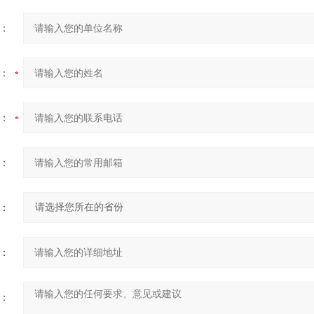
：
：
：
：
：
：
：