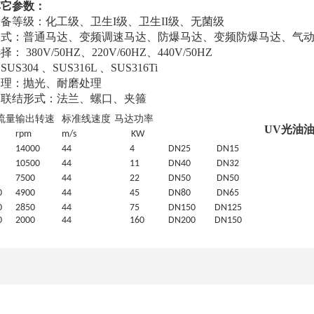
其它参数：
备等级：化工级、卫生I级、卫生II级、无菌级
形式：普通马达、变频调速马达、防爆马达、变频防爆马达、气
380V/50HZ、220V/60HZ、440V/50HZ
304 、SUS316L 、SUS316Ti
处理：抛光、耐磨处理
口联结形式：法兰、螺口、夹箍
流量
输出转速
标准线速度
马达功率
UV光油
rpm
m/s
KW
1
4
000
44
4
DN25
DN15
10500
44
11
DN40
DN32
7
5
00
44
22
DN50
DN50
0
4900
44
45
DN80
DN65
0
2850
44
7
5
DN150
DN125
0
2000
44
160
DN200
DN150