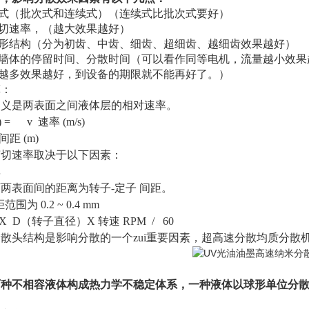
形式（批次式和连续式）（连续式比批次式要好）
剪切速率，（越大效果越好）
齿形结构（分为初齿、中齿、细齿、超细齿、越细齿效果越好）
散墙体的停留时间、分散时间（可以看作同等电机，流量越小效果
（越多效果越好，到设备的期限就不能再好了。）
算：
定义是两表面之间液体层的相对速率。
) = v 速率 (m/s)
 (m)
剪切速率取决于以下因素：
率
两表面间的距离为转子-定子 间距。
围为 0.2 ~ 0.4 mm
4 X D（转子直径）X 转速 RPM / 60
散头结构是影响分散的一个zui重要因素，超高速分散均质分散机
两种不相容液体构成热力学不稳定体系，一种液体以球形单位分