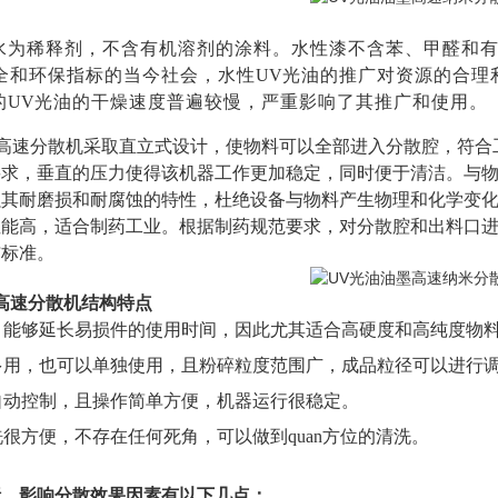
水为稀释剂，不含有机溶剂的涂料。水性漆不含苯、甲醛和
全和环保指标的当今社会，水性
UV
光油的推广对资源的合理
的
UV
光油的干燥速度普遍较慢，严重影响了其推广和使用。
油高速分散机采取直立式设计，使物料可以全部进入分散腔，符
求，垂直的压力使得该机器工作更加稳定，同时便于清洁。与物料
强其耐磨损和耐腐蚀的特性，杜绝设备与物料产生物理和化学变
能高，适合制药工业。根据制药规范要求，对分散腔和出料口进行
洁标准。
高速分散机
结构特点
u特，能够延长易损件的使用时间，因此尤其适合高硬度和高纯度物
机多用，也可以单独使用，且粉碎粒度范围广，成品粒径可以进行
现自动控制，且操作简单方便，机器运行很稳定。
拆洗很方便，不存在任何死角，可以做到quan方位的清洗。
析，影响分散效果因素有以下几点：