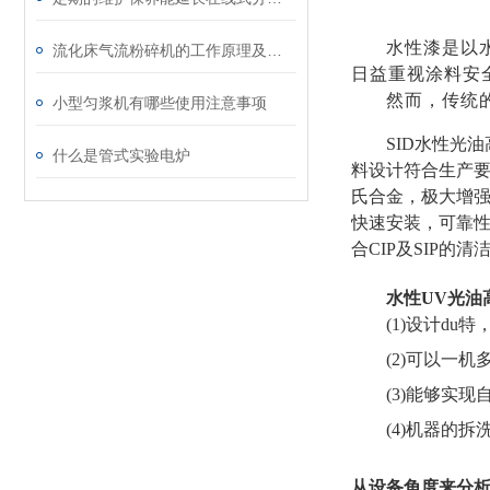
水性漆是以
流化床气流粉碎机的工作原理及特点
日益重视涂料安
然而，传统
小型匀浆机有哪些使用注意事项
SID水性光
什么是管式实验电炉
料设计符合生产要
氏合金，极大增
快速安装，可靠性
合CIP及SIP的清
水性UV光油
(1)设计d
(2)可以一
(3)能够实
(4)机器的
从设备角度来分