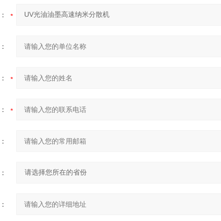
：
：
：
：
：
：
：