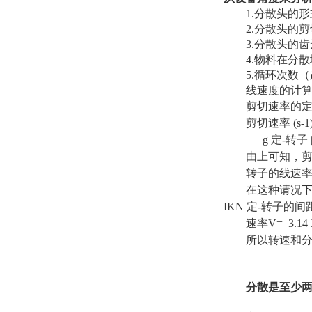
1.分散头的
2.分散头的
3.分散头的
4.物料在分
5.循环次数
线速度的计
剪切速率的
剪切速率 (s-1
g 定-转子 间距
由上可知，
转子的线速
在这种请况下
IKN 定-转子的间距范
速率V= 3.1
所以转速和分
分散是至少