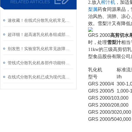
RELATED ARTICLES
2.
放入
榨汁机
，加适
梨属
药食同源果品，
治风热、润肺、凉心
速收藏！在线式分散乳化机常见故障的解决方法分享
效。雪梨汁又有降低
超详细！超高速乳化机各组成部件功能特点全解析
GRS 2000
高剪切水
时，处理
雪梨汁
相当
别发愁！实验室乳化机常见故障的解决方法来了
11kw的三级高剪
型食品股份有限公司
管线式分散乳化机各部件功能特点专业解析与分享
乳化机
标准流
型号
l/h
在线式分散乳化机已成为现代流程工业中提升产品稳定性的核心装备
GRS 2000/4
300-1,
GRS 2000/5
1,000-
GRS 2000/10
3,000
GRS 2000/20
8,000
GRS 2000/30
20,000
GRS 2000/50
40,000