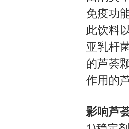
免疫功
此饮料
亚乳杆
的芦荟
作用的
影响芦
1)
稳定