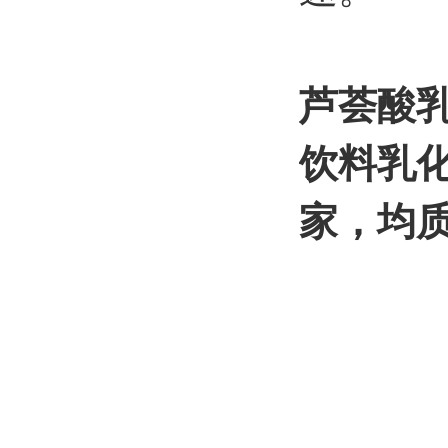
芦荟酸
饮料
乳
家，均