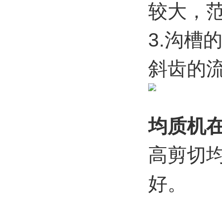
较大，
3.
沟槽
斜齿的
均质机
高剪切
好。