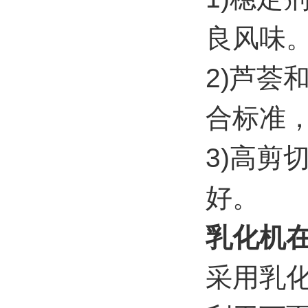
良风味
2)
芦荟
合标准
3)
高剪
好。
乳化机
采用
乳