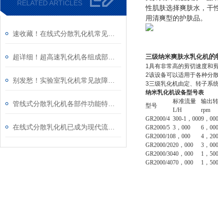
RELATED ARTICLES
性肌肤选择爽肤水，干
用清爽型的护肤品。
速收藏！在线式分散乳化机常见故障的解决方法分享
的
超详细！超高速乳化机各组成部件功能特点全解析
三级纳米爽肤水乳化机
1具有非常高的剪切速度和剪
2该设备可以适用于各种分
别发愁！实验室乳化机常见故障的解决方法来了
3三级乳化机由定、转子系
纳米乳化机设备型号表
标准流量
输出
管线式分散乳化机各部件功能特点专业解析与分享
型号
L/H
rpm
GR
2000/4
300-1，000
9，00
在线式分散乳化机已成为现代流程工业中提升产品稳定性的核心装备
GR
2000/5
3，000
6，00
GR
2000/10
8，000
4，20
GR
2000/20
20，000
3，00
GR
2000/30
40，000
1，50
GR
2000/40
70，000
1，50