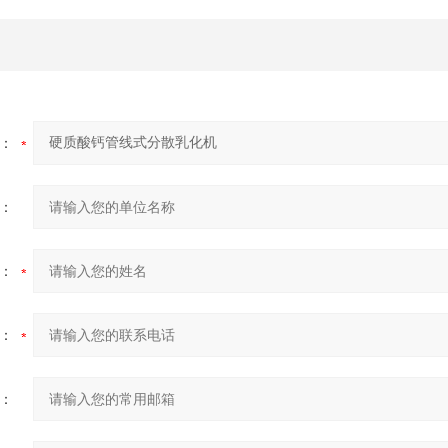
：
：
：
：
：