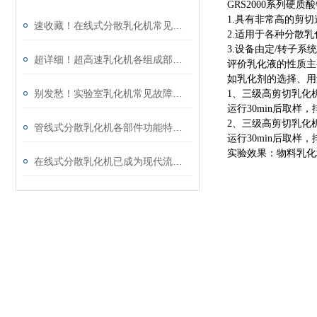
GRS2000系列硬
1.具有非常高的剪切
速收藏！在线式分散乳化机常见故障的解决方法分享
2.适用于各种分散
3.设备由定/转子
超详细！超高速乳化机各组成部件功能特点全解析
评价乳化液的性质主
如乳化剂的选择、用
别发愁！实验室乳化机常见故障的解决方法来了
1、三级高剪切乳化机
运行30min后取样
2、三级高剪切乳化机
管线式分散乳化机各部件功能特点专业解析与分享
运行30min后取样
实验效果：物料乳化
在线式分散乳化机已成为现代流程工业中提升产品稳定性的核心装备