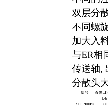
双层分
不同螺
加大入
与ER相
传送轴,
分散头
型号
液体口
L/h
XLC2000/4
300