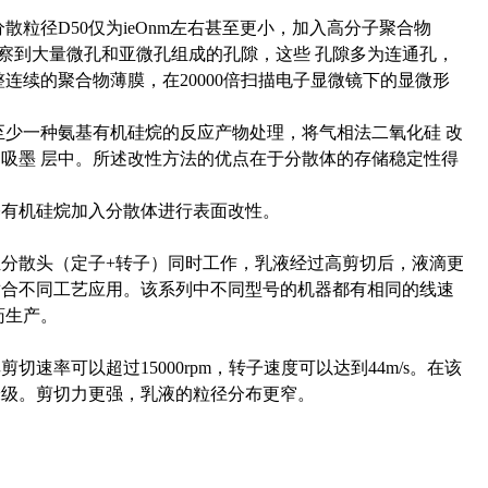
粒径D50仅为ieOnm左右甚至更小，加入高分子聚合物
察到大量微孔和亚微孔组成的孔隙，这些 孔隙多为连通孔，
连续的聚合物薄膜，在20000倍扫描电子显微镜下的显微形
至少一种氨基有机硅烷的反应产物处理，将气相法二氧化硅 改
吸墨 层中。所述改性方法的优点在于分散体的存储稳定性得
基有机硅烷加入分散体进行表面改性。
分散头（定子+转子）同时工作，乳液经过高剪切后，液滴更
适合不同工艺应用。该系列中不同型号的机器都有相同的线速
药生产。
率可以超过15000rpm，转子速度可以达到44m/s。在该
米级。剪切力更强，乳液的粒径分布更窄。