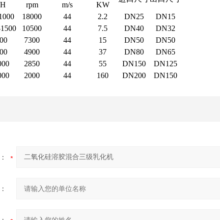
/H
rpm
m/s
KW
1000
18000
44
2.2
DN25
DN15
-1500
10500
44
7.5
DN40
DN32
00
7300
44
15
DN50
DN50
00
4900
44
37
DN80
DN65
000
2850
44
55
DN150
DN125
000
2000
44
160
DN200
DN150
：
：