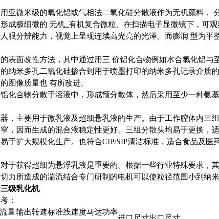
用亚微米级的氧化铝或气相法二氧化硅分散液作为无机颜料， 分散
形成极细微的 无机_有机复合微粒。在扫描电子显微镜下，可观
人眼分辨能力，视觉上呈现连续高光亮的光泽。而膨润 型为平整
的表面改性方法，其中通过用三 价铝化合物例如水合氯化铝与
的纳米多孔二氧化硅掺合到用于喷墨打印的纳米多孔记录介质的
的图像质量也 有所改进。
价铝化合物分散于溶液中，形成预分散体，然后采用至少一种氨
机器，主要用于微乳液及超细悬乳液的生产。由于工作腔体内三组
更窄，因而生成的混合液稳定性更好。三组分散头均易于更换，
易于扩大规模化生产。也符合CIP/SIP清洁标准，适合食品及医
对于获得超细为悬浮乳液是重要的。根据一些行业特殊要求，其剪切速
剪切力所造成的湍流结合专门研制的电机可以使粒径范围小到纳
合三级乳化机
参考：
流量
输出转速
标准线速度
马达功率
进口尺寸
出口尺寸