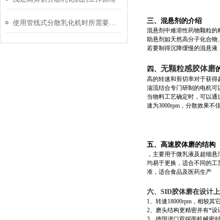
三、混悬剂的介绍
使用管线式分散乳化机时所需要注意的事项介绍
混悬剂中难溶性药物颗粒的
助悬剂如天然高分子化合物
若要制得沉降缓慢的混悬液
无颗粒感胶体磨
四、
高的转速和剪切率对于获得超细
湍流结合专门研制的电机可
当物料工艺确定时，可以通
速为3000rpm，分散效果
五、高速胶体磨的结构
，主要用于微乳液及超细悬
均易于更换，适合不同的工艺
准，适合食品及医药生产
六、SID胶体磨在设计
1、转速18000rpm，相较
2、磨头结构更精密并有*设
3、德国进口双端面机械密