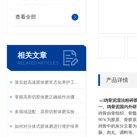
查看全部
相关文章
RELATED ARTICLES
产品详情
落实超高速胶体磨常态化养护工作是延长使用寿命的关键
掌握高剪切胶体磨正确操作步骤能有效避免机械磨损与物料污染
wl
鸡骨泥
湿法粉碎
一、鸡骨泥国内外研
多领域适配：高剪切胶体磨实验室应用全梳理
鸡骨由骨组织、骨髓
90％为胶原、骨胶
如何对分体式胶体磨进行维护保养
鸡骨中的灰分主要为
肠、肉丸、调料等。