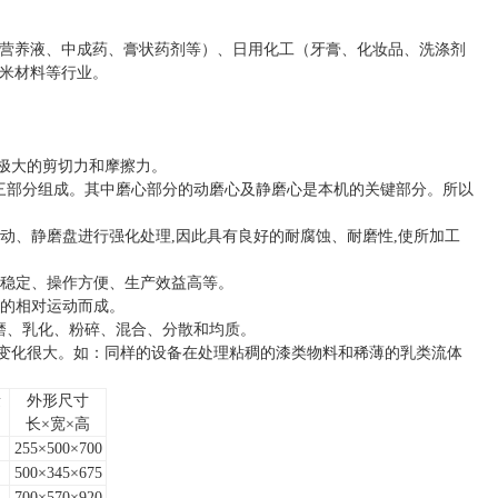
营养液、中成药、膏状药剂等）、日用化工（牙膏、化妆品、洗涤剂
米材料等行业。
极大的剪切力和摩擦力。
三部分组成。其中磨心部分的动磨心及静磨心是本机的关键部分。所以
动、静磨盘进行强化处理,因此具有良好的耐腐蚀、耐磨性,使所加工
能稳定、操作方便、生产效益高等。
面的相对运动而成。
磨、乳化、粉碎、混合、分散和均质。
量变化很大。如：同样的设备在处理粘稠的漆类物料和稀薄的乳类流体
量
外形尺寸
）
长×宽×高
255×500×700
500×345×675
700×570×920