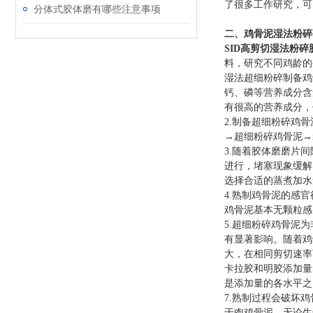
了很多工作研究，可
分体式胶体磨有哪些注意事项
二、鸡骨泥湿法粉碎
SID高剪切湿法粉碎
料，研究不同鸡龄的
湿法超细粉碎制备鸡
钙、磷等营养成分含
有很高的营养成分，
2.制备超细粉碎鸡
→超细粉碎鸡骨泥→
3.随着胶体磨磨片
进行，堵塞现象缓解
选择合适的蒸煮加水
4.熟制鸡骨泥的感
鸡骨泥基本无颗粒感
5.超细粉碎鸡骨泥
有显著影响。随着鸡
大，在相同剪切速率
卡拉胶和明胶添加量
是添加量的各水平之
7.熟制过程会破坏
于肉鸡骨泥，无论生