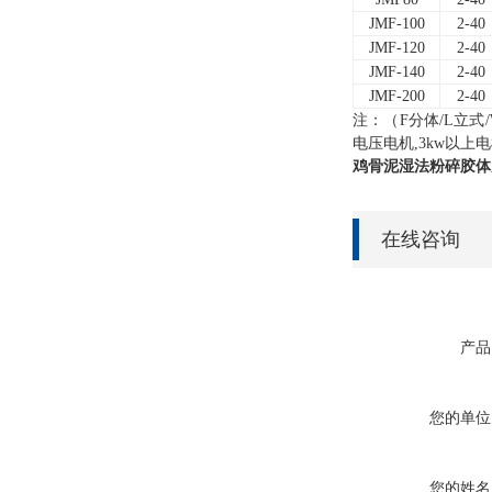
JMF-100
2-40
JMF-120
2-40
JMF-140
2-40
JMF-200
2-40
注：（F分体/L立式
电压电机,3kw以上电
鸡骨泥
湿法粉碎胶体
在线咨询
产品
您的单位
您的姓名