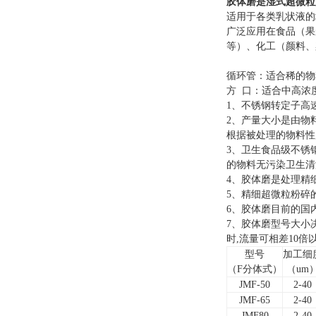
胶体磨是湿式超微粒
适用于各类乳状液的
广泛应用在食品（果
等）、化工（颜料、
循环管：适合稀的物
方 口：适合中高浓
1、不锈钢转定子高
2、产量大小是由物
根据被处理的物料性
3、卫生食品级不锈
的物料无污染卫生清
4、胶体磨是处理精
5、精细超微粒粉碎
6、胶体磨目前的国
7、胶体磨型号大小
时,流量可相差10倍
型号
加工细
（F分体式）
（um
JMF-50
2-40
JMF-65
2-40
JMF80
2-40