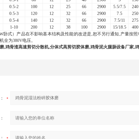
0.5-2
100
12
25
66
2900
5.5/7.5
240
0.5-3
120
12
32
66
2900
7.5
250
0.5-4
140
12
32
66
2900
7.5/11
275
1-10
200
12
38
100
2900
15/18.5
400
/W卧式）产品在不影响基本结构及性能的改进是,恕不另行通知,产量按照物流
机全为380V电压。
磨
,鸡骨渣高速
剪切分散机
,
分体式
高剪切胶体磨
,
鸡骨泥火腿肠设备厂家,
：
：
：