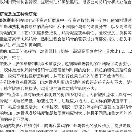
以利用鸡骨制备骨胶、提取骨油和磷酸氢钙。很多公司将鸡骨和大豆混合
研究及加工特性研究
胶体磨
由不锈钢转定子高速研磨其中一个高速旋转,另一个静止使物料通
生鲜和熟制鸡骨原料的营养特性和不同部位鸡骨的硬度分布，以及高温高
骨泥的加工工艺和关键参数控制，鸡骨泥流变学特性、凝胶强度、质构等加
量显著高于肉鸡鸡骨，熟制过程会使鸡骨的营养成分有部分损失，损失不
值得进行加工和再利用。
骨泥的加工工艺流程为：鸡骨原料→切块→高温高压蒸煮软（骨水比1:2、12
装瓶→贮存。
间隙变小，胶体磨磨制时添水量减少，超细粉碎鸡骨泥的平均粒径均会变小
。胶体磨磨制鸡骨制备鸡骨泥随着磨制时间的延长，颗粒的细化度
蕞
终会
量，摸索平衡粒径所需时间，从而粉碎效果良好的前提下有效地节能。
官得分比生鲜鸡骨泥高，肉鸡骨泥和蛋鸡骨泥的感官评定得分差别不大。随
，感官比较容易接受。鸡骨泥的浓度对感官影响不大。
为非牛顿流体，具有触变性和明显的剪切稀化特征，为假塑性流体，具有
骨泥平均粒径降低，触变性变大，屈服应力增大，在同样的剪切速率下，
下，粘度也相应增大。 6.卡拉胶、明胶、琼脂的添加均可显著地改善鸡
的增加，鸡骨泥凝胶强度和凝胶硬度相应增大，并且不同添加量之间的差
间的差异不显著。
鸡骨泥的凝胶和质构特性，肉鸡和蛋鸡的生鲜鸡骨泥的凝胶强度、凝胶硬
鲜和熟制，蛋鸡骨泥的凝胶强度、凝胶硬度、弹性、内聚性均高于肉鸡骨