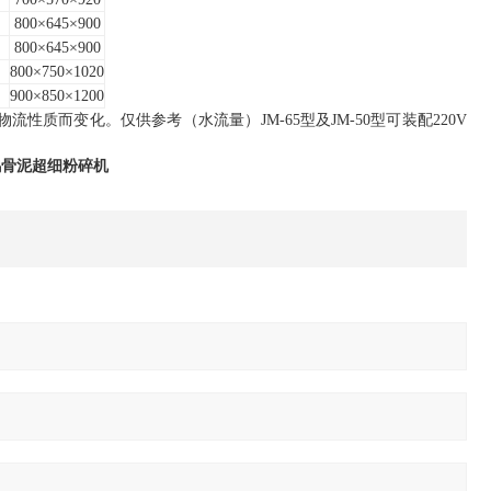
800×645×900
800×645×900
800×750×1020
900×850×1200
性质而变化。仅供参考（水流量）JM-65型及JM-50型可装配220V
鸡骨泥超细粉碎机