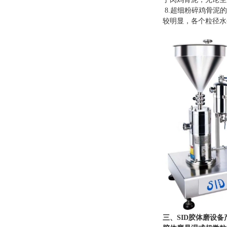
8.超细粉碎鸡骨泥
较明显，各个粒径水
三、SID胶体磨设备