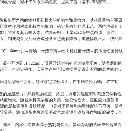
制成骨泥，减小了体系的颗粒度，提高了蛋白溶率和钙溶率。
过齿形斜面之间的物料受到极大的剪切力和摩擦力。以鸡骨泥
为主要原
压蒸煮作用对软化特性的影响，确定蒸煮前处理工艺。系统地研究了
工特性及其影响因素。结果表明： 1.蛋鸡鸡骨中蛋白质、脂肪、
大，制成鸡骨泥后营养成分含量也会有降低，降低幅度不大，仍然具
1℃，60min）→骨汤、骨渣分离→绞肉机粗磨骨渣→胶体磨细磨骨浆
，
蕞
小可达到51.722μm，研磨开始时稍有管道堵塞现象，随着磨制的
趋于一个稳定平衡。实际生产中可以根据需要设定不同的磨片间隙，
着鸡骨泥粒径变小，感官评定得分增大，在平均粒径为50μm左右时，
一定的屈服应力。鸡骨泥的粒度、浓度，测定的温度都对其流变学特性
粘度增大。随着鸡骨泥浓度的升高，触变性变大，屈服应力显著增
骨泥的凝胶强度和凝胶硬度，但是对于弹性和内聚性影响不显著。随着
异显著。添加琼脂也可以显著改善鸡骨泥的凝胶强度和凝胶硬度，但
度、弹性、内聚性均显著高于熟制鸡骨泥。蛋鸡骨泥的营养成分含量高
泥。