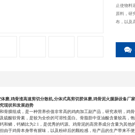
止使物料
原料，研
布，以及
胶体磨
,鸡骨渣高速
剪切分散机
,
分体式
高剪切胶体磨
,
鸡骨泥火腿肠设备厂家
究现状和发展趋势
和骨膜组成，是一种营养价值非常高的鸡肉加工副产品，研究表明，鸡骨中含有
原及硫酸软骨素，是较为全价的可溶性蛋白。骨脂肪中亚油酸含量较高，饱
钙和鳞，钙鳞比为2:1，是优秀的钙源。鸡骨泥的高营养成分含量为其他
但由于鸡骨本身带有腥味，以及粉碎后的颗粒感，给产品的生产带来不便