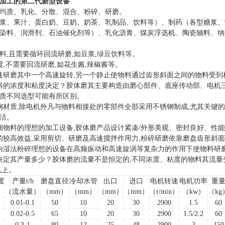
加工的第二代新型设备
均质、乳化、分散、混合、粉碎、研磨。
浆、果汁、蛋白奶、豆奶、奶茶、乳制品、饮料等）、制药（各型糖浆、
染料、润滑剂、石油催化剂等）、乳化沥青、煤炭浮选机、陶瓷轴料、纳
料,且需要循环回流研磨,如豆浆,绿豆饮料等。
度,不需要回流研磨,如花生酱,辣椒酱等。
速研磨其中一个高速旋转,另一个静止使物料通过齿形斜面之间的物料受到
料的浓度和粘度决定？胶体磨其主要构造由磨心部件、底座传动部、电机
质不同选型可能有所区别。
钢材质,除电机外凡与物料相接处的零部件全部采用不锈钢制成,尤其关键的
洁。
细物料的理想的加工设备,胶体磨产品设计紧凑/外形美观、密封良好、性
的较高效益,采用剪切、研磨及高速搅拌作用力,粉碎研磨依靠磨盘齿形斜
内湿法粉碎理想的设备在高频振动和高速旋涡等复杂力的作用下使物料研
决定其产量多少？胶体磨的流量不是恒定的,不同浓度、粘度的物料其流
以上。
度
产量t/h
磨盘直径
冷却水管
出口
进口
电机转速
电机功率
重
）
（流水量）
（mm）
（mm）
（mm）
（mm）
（r/min）
（kw）
（kg
0.01-0.1
50
10
20
30
2900
1.5
60
0.02-0.5
65
10
20
30
2900
1.5/2.2
60
0.3-1
80
12
25
48
2900
3
150