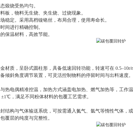
静态煅烧受热均匀。
炒料板，物料无生烧、夹生烧、过烧现象。
温场稳定。采用高档镍铬丝，布局合理，使用寿命长。
的时间进行精确控制。
用的保温材料，高效节能。
金材质，呈卧式圆柱形，具备低速回转功能，转速可在 0.5–10r
配备倾斜角度调节装置，可灵活控制物料的停留时间与出料速度
与热电偶精准控温，加热方式涵盖电加热、燃气加热等，工作温度区间
度 ±1℃，满足不同粉体材料的包覆工艺需求。
密封结构与气体输送系统，可按需通入氮气、氩气等惰性气体，
碳包覆层的纯度与完整性。