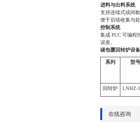
进料与出料系统
支持连续式或间
便于后续收集与
控制系统
集成 PLC 可
误差。
碳包覆回转炉设
系列
型
回转炉
LNHZ-1
在线咨询