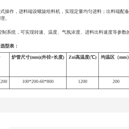
歇式操作，进料端设螺旋给料机，实现定量均匀进料；出料端配
处理。
编程控制系统，可实现转速、温度、气氛浓度、进料出料速度等参
备选型表：
号
炉管尺寸(mm)(外径×长度)
Zui高温度(℃)
均温区（mm
200
100*200-60*800
1200
200