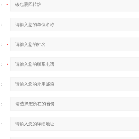
：
：
：
：
：
：
：