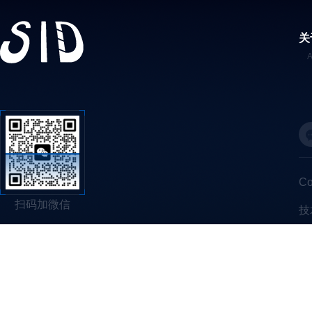
关
C
扫码加微信
技