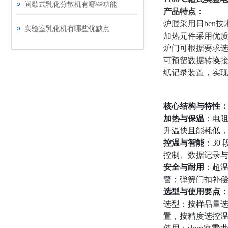
间歇式乳化分散机有哪些功能
产品特点：
炉膛采用日ben
实验室乳化机有哪些优缺点
加热元件采用优
炉门可根据要求
可预留数据转换接
纸记录装置，实
核心结构与特性
加热与保温
：电
升温快且能耗低，重
控温与智能
：30
控制、数据记录
安全与耐用
：超
警；弹簧门扣补
选型与使用要点
选型：按样品量
置，按精度选控