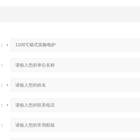
：
：
：
：
：