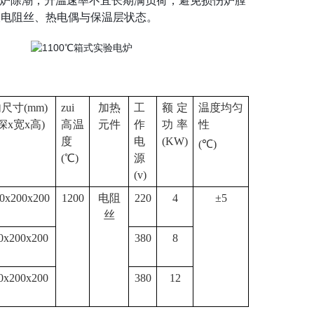
需烘炉除潮；升温速率不宜长期满负荷，避免损伤炉膛
查电阻丝、热电偶与保温层状态。
尺寸(mm)
zui
加热
工
额定
温度均匀
(深x宽x高)
高温
元件
作
功率
性
度
电
(KW)
(℃)
(℃)
源
(v)
0x200x200
1200
电阻
220
4
±5
丝
0x200x200
380
8
0x200x200
380
12