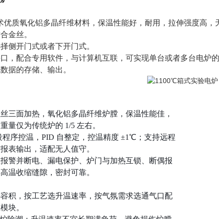
技术优质氧化铝多晶纤维材料，保温性能好，耐用，拉伸强度高
质合金丝。
选择侧开门式或者下开门式。
口，配合专用软件，与计算机互联，可实现单台或者多台电炉的
现数据的存储、输出。
：
阻丝三面加热，氧化铝多晶纤维炉膛，保温性能佳，
量仅为传统炉的 1/5 左右。
 段程序控温，PID 自整定，控温精度 ±1℃；支持远程
与报表输出，适配无人值守。
温报警并断电、漏电保护、炉门与加热互锁、断偶报
偿高温收缩缝隙，密封可靠。
：
选容积，按工艺选升温速率，按气氛需求选通气口配
温模块。