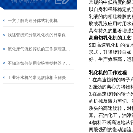
RELATED ARTICLES
常规的中低粘度的聚
以自身和稀释稳定的
乳液的内相硅橡胶的粘度
一文了解高速分体式乳化机
胶或乳液应用时用水进
具有持久的显著增强
浅述管线式分散乳化机的日常保养及使用注意事项
高剪切乳化机的工艺
SID高速乳化机的
流化床气流粉碎机的工作原理及特点
形式，升降旋转自如
好，生产效率高，运
不知道如何使用实验室搅拌器？进来看
乳化机的工作过程
工业冷水机的常见故障相应解决方法介绍
1.在高速旋转的转
2.强劲的离心力将
3.在高速旋转的转子外
的机械及液力剪切、
质头的高速旋转，对
膏。石油化工，油漆
4.物料不断高速地
两股强烈的翻动湍流