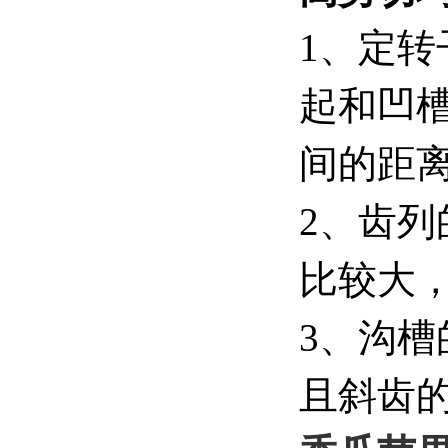
1、定
起和凹
间的距
2、齿列
比较大
3、沟
且斜齿