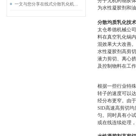
分子无机药物胶体
一文与您分享在线式分散乳化机的正确使用方法
为水性凝胶剂和
分散均质乳化技
太仓希德机械公
料在真空乳化锅
混效果大大改善
水性凝胶剂高剪切
液力剪切、离心
及控制物料在工
根据一些行业特殊要
转子的速度可以达
经分布更窄。由于
SID高速高剪切
匀。同时具有小试
或在线连续处理