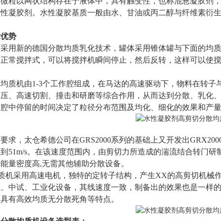
微粒以网状结构存在于液体中，具有触变性，也称混悬凝胶剂，
油性凝胶剂。水性凝胶基质一般由水、甘油或丙二醇与纤维素衍
术优势
司采用新的德国分散均质乳化技术，罐体采用锥体罐与下面的均
内正常搅拌式，可以将搅拌机瞬间停止，然后反转，这样可以使
。
均质机由1-3个工作腔组成，在马达的高速驱动下，物料在转
挤压、高速切割、撞击和研磨等综合作用，从而达到分散、乳化
作腔中停留的时间决定了粒径分布范围及均化、细化的效果和产
求，太仓希德公司在GRS2000系列的基础上又开发出GRX2000
到51m/s。在该速度范围内，由剪切力所造成的湍流结合转门
能量密度高,无需其他辅助分散设备。
均质机采用高速电机，独特的定转子结构，产生XX的高剪切机械
、中试、工业化设备，其线速度一致，制备出的效果也是一样的
，具有高效均质无分散死角等特点。