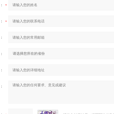
：
：
：
：
：
：