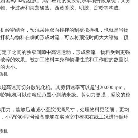
如氢氧hua铝凝胶。局部应用的凝胶剂系单项分散系统，又分
生物、卡波姆和海藻酸盐、西黄蓍胶、明胶、淀粉等构成。
质机经密结合，预混采用双向搅拌的刮壁搅拌机，也就是当物
搅拌机与物料在瞬间形成对流，可以将预混时间大大缩短，预
子与定子之间的狭窄间隙中高速运动，形成紊流，物料受到更强
、破碎的效果。被加工物料本身和物理性质和工作腔的数量以
量的大小。
超高速剪切分散乳化机。其剪切速率可以超过20.000 rpm，
研制的电机可以使粒径范围小到纳米级。剪切力更强，凝胶的粒
作用力，能够迅速减小凝胶液滴尺寸，处理物料更经细，更均
，小型的04型号设备能够在实验室中模拟在线工况进行循环