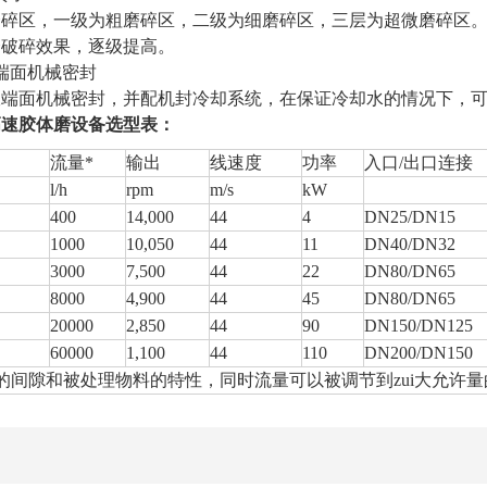
磨碎区，一级为粗磨碎区，二级为细磨碎区，三层为超微磨碎区
磨破碎效果，逐级提高。
端面机械密封
端面机械密封，并配机封冷却系统，在保证冷却水的情况下，可
高速胶体磨设备选型表：
流量*
输出
线速度
功率
入口/出口连接
l/h
rpm
m/s
kW
400
14,000
44
4
DN25/DN15
1000
10,050
44
11
DN40/DN32
3000
7,500
44
22
DN80/DN65
8000
4,900
44
45
DN80/DN65
20000
2,850
44
90
DN150/DN125
60000
1,100
44
110
DN200/DN150
的间隙和被处理物料的特性，同时流量可以被调节到zui大允许量的