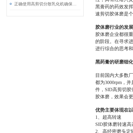
正确使用高剪切分散乳化机确保产品的均一性和细腻度
黑膏药的药效发挥
速剪切胶体磨是
胶体磨行业的发
胶体磨企业都很
的阶段。在寻求
进行综合的思考
黑药膏的研磨细
目前国内大多数
都为3000rp
件，
SID
高剪切胶
胶体磨，效果会
优势主要体现在
1、超高转速
SID
胶体磨转速高达
2、高经密磨头定