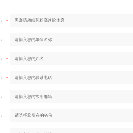
：
：
：
：
：
：