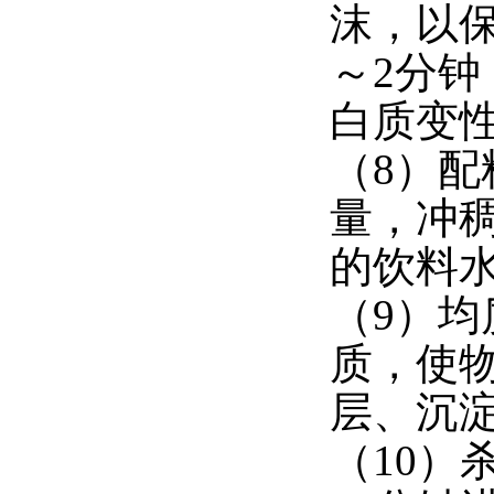
沫，以保
～2分
白质变
（8）配
量，冲稠
的饮料
（9）
质，使
层、沉
（10）