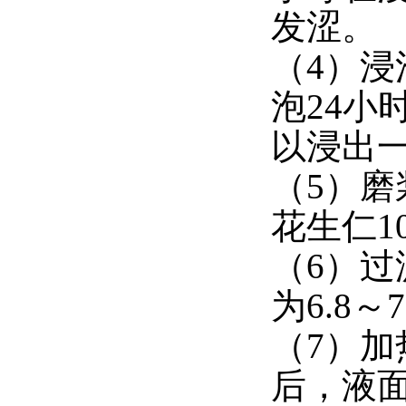
发涩。
（4）浸
泡24
以浸出
（5）磨
花生仁1
（6）过
为6.8～7
（7）加
后，液