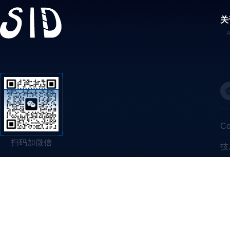
关
C
扫码加微信
技