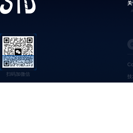
关
C
扫码加微信
技