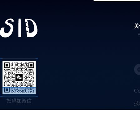
关
C
扫码加微信
技