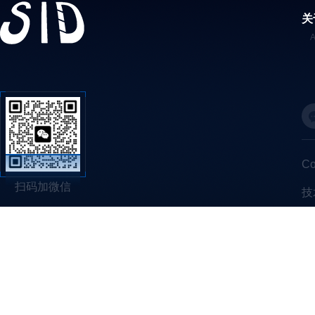
关
C
扫码加微信
技