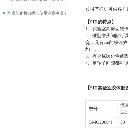
公司有样机可供客户
均质乳化机有哪些使用注意事项？
【SID的特点】
1、实验室高剪切锥体
2、锥型磨头间隙可
瓷，具有zui的粉
均一。
3、有金属碳化物或
4、定转子间隙都可
【SID
实验室胶体磨
流
型号
L/H
GMO2000/4
50