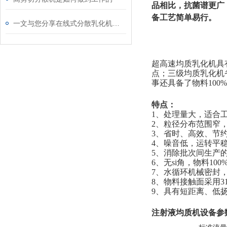
品相比，抗菌谱更广
备工艺简单易行。
一文与您分享在线式分散乳化机的正确使用方法
超高速均质乳化机具
点；三级均质乳化机
事还具备了物料10
特点：
1、处理量大，适合
2、粒径分布范围窄
3、省时、高效、节
4、噪音低，运转平
5、消除批次间生产
6、无si角，物料10
7、水循环机械密封
8、物料接触面采用3
9、具有短距离、低
注射液均质机
设备参