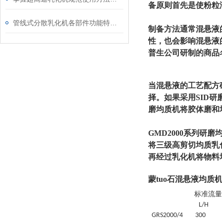
备原则首先是使粉粒
管线式分散乳化机各部件功能特点专业解析与分享
制备方法通常混悬液
性，也会影响混悬液
普生公司研制的商品
当混悬液的工艺配方
择。如果采用SID
磨均质机将胶体磨和
GMD2000系列
将三级高剪切均质乳
再经过乳化机将物料均
蒙tuo石混悬液均质
标准流量
L/H
GRS
2000/4
30
0