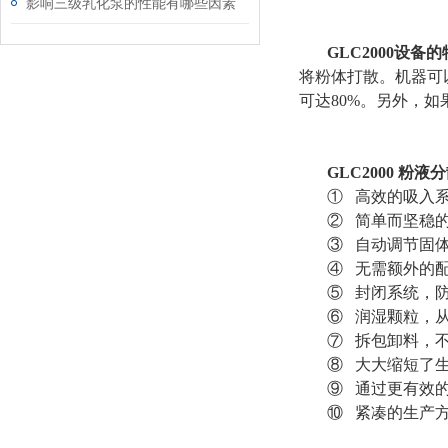
影响三级乳化泵的性能有哪些因素
GLC2000
设备的
将粉体打散。机器可
可达80%。另外，
GLC2000
粉液分
① 高效的吸入
② 简单而坚稳
③ 自动调节固
④ 无需额外的
⑤ 封闭系统，
⑥ 润湿颗粒，
⑦ 拆包卸料，
⑧ 大大缩短了生
⑨ 通过更有效
⑩ 紧凑的生产