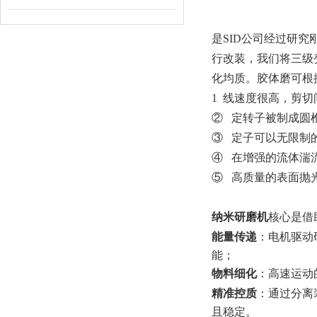
是SID公司经过研
行改装，我们将三级
化均质。胶体磨可根据
1 线速度很高，剪
② 定转子被制成圆
③ 定子可以无限制
④ 在增强的流体湍
⑤ 高质量的表面抛
纳米研磨机
核心是借
能量传递
：电机驱动
能；
物料细化
：高速运动
精准控质
：通过分离
且稳定。