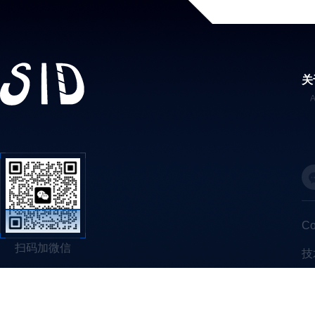
关
C
扫码加微信
技